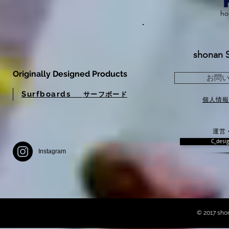
h
shonan 
Originally Designed Products
お問
Surfboards
サーフボード
個人情
運営
C_desig
Instagram
© 2017 sho