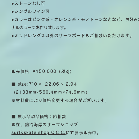
●ストーンなし可
●シングルフィン可
●カラーはピンク系・オレンジ系・モノトーンなどなど、
お好み
ナルカラーでお作り致します。
●​ミッドレングス以外のサーフボードもご相談いただけます。
販売価格 ¥150,000（税別）
■ size:7`0 × 22.06 × 2.94
（2133mm×560.4ｍｍ×74.6ｍｍ）
※材料費により価格変更する場合がございます。
■ 展示品現品価格：応相談
現在、鵠沼海岸のサーフショップ
surf&skate shop C.C.C.
にて展示販売中。